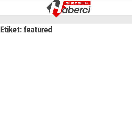
8.8
°
GIRESUN
Etiket:
featured
GALERİ
VİDEO
YAZARLAR
GÜNDEM
EKONOMI
SIYASET
ASAYIŞ
SPOR
YAŞAM
EĞITIM
SAĞLIK