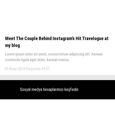
KÜLTÜR SANAT
WhatsApp İhbar Hattı
SERVISLER
Meet The Couple Behind Instagram’s Hit Travelogue at
my blog
Facebook
Lorem ipsum dolor sit amet, consectetuer adipiscing elit. Aenean
commodo ligula eget dolor. Aenean massa.
Instagram
05 Nisan 2018 Perşembe 09:57
Youtube
Sosyal medya hesaplarımızı keşfedin