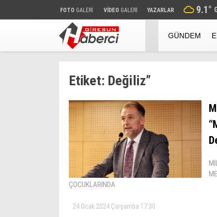
9.1
°
FOTO
GALERİ
VİDEO
GALERİ
YAZARLAR
GÜNDEM
E
Etiket:
Deği̇li̇z”
Mi
“
De
Mİ
ME
ÇOCUKLARINDA
24 Ocak 2024 Çarşamba 17:30