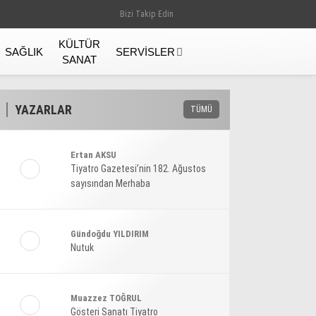
Bizi Takip Edin
KÜLTÜR
SAĞLIK
SERVISLER
SANAT
YAZARLAR
TÜMÜ
Ertan AKSU
Tiyatro Gazetesi’nin 182. Ağustos
sayısından Merhaba
Gündoğdu YILDIRIM
Nutuk
Gündem
Muazzez TOĞRUL
Gösteri Sanatı Tiyatro