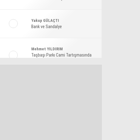
Ekonomi
Spor
Yakup GÜLAÇTI
Bank ve Sandalye
Magazin
Sağlık
Mehmet YILDIRIM
Teknoloji
Taşbaşı Parkı Cami Tartışmasında
Amaç: Siyasi Hamle Mi?
Şaban KARAKAYA
Bize Akıl Verme Para Ver Diyenler,
Arada-Bir Parasızları Dinlesinler
Pınar HOLT
Kendini yeniden keşfet!