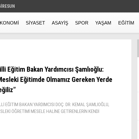
GIRESUN
KONOMI
SIYASET
ASAYIŞ
SPOR
YAŞAM
EĞITIM
̇lli̇ Eği̇ti̇m Bakan Yardımcısı Şamlıoğlu:
Mesleki̇ Eği̇ti̇mde Olmamız Gereken Yerde
ği̇li̇z”
LLİ EĞİTİM BAKAN YARDIMCISI DOÇ. DR. KEMAL ŞAMLIOĞLU,
SLEKİ ÖĞRETİMİ MESELE HALİNE GETİRENLERİN KENDİ