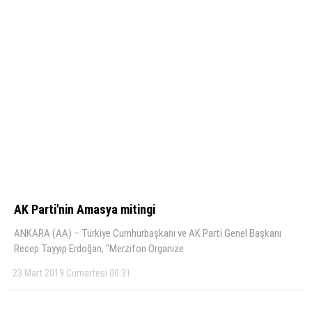
AK Parti'nin Amasya mitingi
ANKARA (AA) – Türkiye Cumhurbaşkanı ve AK Parti Genel Başkanı
Recep Tayyip Erdoğan, "Merzifon Organize
23 Mart 2019 Cumartesi 00:31