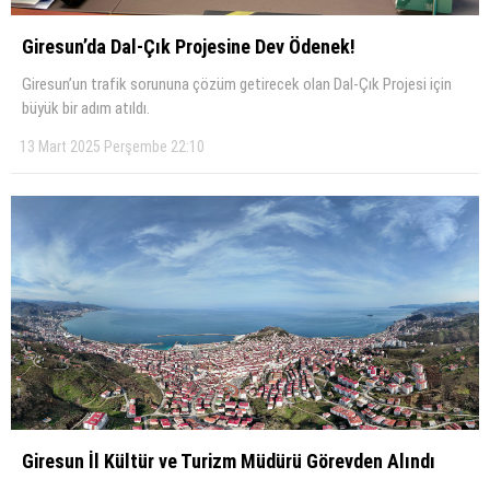
KÜLTÜR SANAT
Giresun’da Dal-Çık Projesine Dev Ödenek!
WhatsApp İhbar Hattı
Giresun’un trafik sorununa çözüm getirecek olan Dal-Çık Projesi için
SERVISLER
büyük bir adım atıldı.
13 Mart 2025 Perşembe 22:10
Facebook
Instagram
Youtube
Giresun İl Kültür ve Turizm Müdürü Görevden Alındı