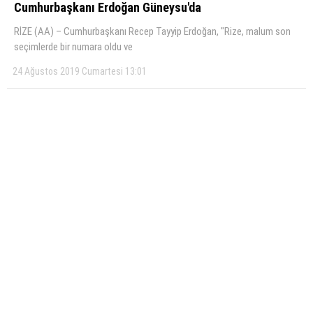
Cumhurbaşkanı Erdoğan Güneysu'da
RİZE (AA) – Cumhurbaşkanı Recep Tayyip Erdoğan, "Rize, malum son
seçimlerde bir numara oldu ve
24 Ağustos 2019 Cumartesi 13:01