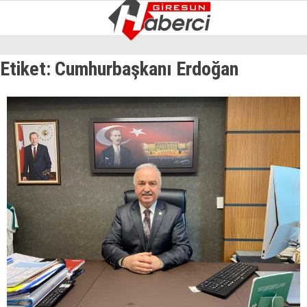
11.5
°
GIRESUN
Etiket:
Cumhurbaşkanı Erdoğan
GALERİ
VİDEO
YAZARLAR
GÜNDEM
EKONOMI
SIYASET
ASAYIŞ
SPOR
YAŞAM
EĞITIM
SAĞLIK