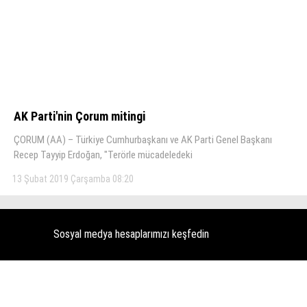
AK Parti'nin Çorum mitingi
ÇORUM (AA) – Türkiye Cumhurbaşkanı ve AK Parti Genel Başkanı
Recep Tayyip Erdoğan, "Terörle mücadeledeki
13 Şubat 2019 Çarşamba 08:20
Sosyal medya hesaplarımızı keşfedin