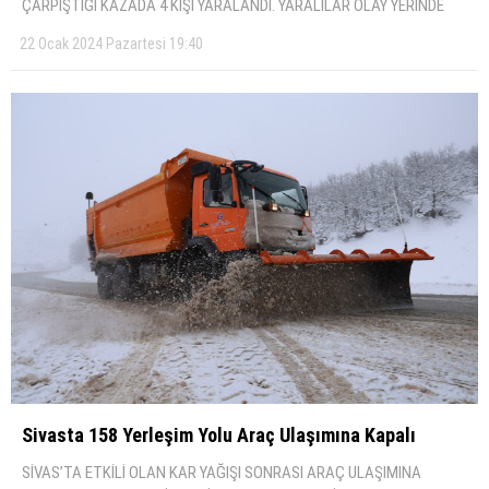
ÇARPIŞTIĞI KAZADA 4 KİŞİ YARALANDI. YARALILAR OLAY YERİNDE
22 Ocak 2024 Pazartesi 19:40
Si̇vasta 158 Yerleşi̇m Yolu Araç Ulaşımına Kapalı
SİVAS’TA ETKİLİ OLAN KAR YAĞIŞI SONRASI ARAÇ ULAŞIMINA