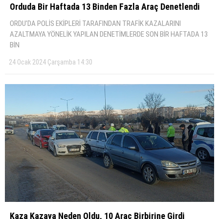
Orduda Bi̇r Haftada 13 Bi̇nden Fazla Araç Denetlendi̇
ORDU’DA POLİS EKİPLERİ TARAFINDAN TRAFİK KAZALARINI
AZALTMAYA YÖNELİK YAPILAN DENETİMLERDE SON BİR HAFTADA 13
BİN
24 Ocak 2024 Çarşamba 14:30
Kaza Kazaya Neden Oldu, 10 Araç Bi̇rbi̇ri̇ne Gi̇rdi̇