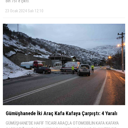
bin 751’e çıktı.
23 Ocak 2024 Salı 12:10
Gümüşhanede İki̇ Araç Kafa Kafaya Çarpıştı: 4 Yaralı
GÜMÜŞHANE’DE HAFİF TİCARİ ARAÇLA OTOMOBİLİN KAFA KAFAYA