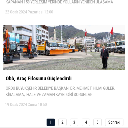
KAPANAN 158 YERLEŞİM YERİNDE YOLLARIN YENİDEN ULAŞAMA
22 Ocak 2024 Pazartesi 12:00
Obb, Araç Fi̇losunu Güçlendi̇rdi̇
ORDU BÜYÜKŞEHİR BELEDİYE BAŞKANI DR. MEHMET HİLMİ GÜLER,
KİRALAMA, İHALE VE ZAMAN KAYBI GİBİ SORUNLAR
19 Ocak 2024 Cuma 10:50
1
2
3
4
5
Sonraki