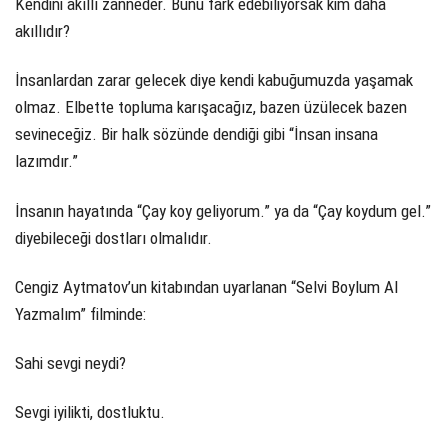
Kendini akıllı zanneder. Bunu fark edebiliyorsak kim daha
akıllıdır?
İnsanlardan zarar gelecek diye kendi kabuğumuzda yaşamak
olmaz. Elbette topluma karışacağız, bazen üzülecek bazen
sevineceğiz. Bir halk sözünde dendiği gibi “İnsan insana
lazımdır.”
İnsanın hayatında “Çay koy geliyorum.” ya da “Çay koydum gel.”
diyebileceği dostları olmalıdır.
Cengiz Aytmatov’un kitabından uyarlanan “Selvi Boylum Al
Yazmalım” filminde:
Sahi sevgi neydi?
Sevgi iyilikti, dostluktu.