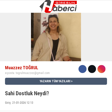
9.5
°
GIRESUN
GALERİ
VİDEO
YAZARLAR
GÜNDEM
EKONOMI
SIYASET
Muazzez TOĞRUL
ASAYIŞ
e-posta:
togrulmuazzez@gmail.com
SPOR
YAZARIN TÜM YAZILARI
YAŞAM
Sahi Dostluk Neydi?
EĞITIM
Giriş: 21-01-2026 12:13
SAĞLIK