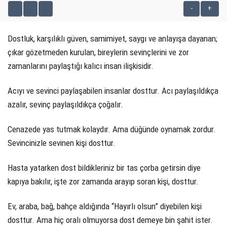
-
+
KÜLTÜR SANAT
Dostluk, karşılıklı güven, samimiyet, saygı ve anlayışa dayanan;
WhatsApp İhbar Hattı
SERVISLER
çıkar gözetmeden kurulan, bireylerin sevinçlerini ve zor
zamanlarını paylaştığı kalıcı insan ilişkisidir.
Acıyı ve sevinci paylaşabilen insanlar dosttur. Acı paylaşıldıkça
Facebook
azalır, sevinç paylaşıldıkça çoğalır.
Cenazede yas tutmak kolaydır. Ama düğünde oynamak zordur.
Instagram
Sevincinizle sevinen kişi dosttur.
Youtube
Hasta yatarken dost bildikleriniz bir tas çorba getirsin diye
kapıya bakılır, işte zor zamanda arayıp soran kişi, dosttur.
Ev, araba, bağ, bahçe aldığında “Hayırlı olsun” diyebilen kişi
dosttur. Ama hiç oralı olmuyorsa dost demeye bin şahit ister.