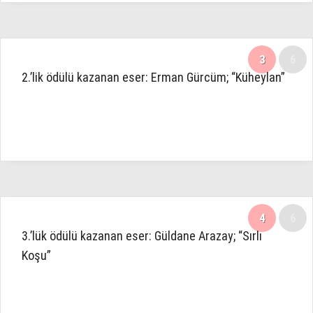
3
6
2.’lik ödülü kazanan eser: Erman Gürcüm; “Küheylan”
4
6
3.’lük ödülü kazanan eser: Güldane Arazay; “Sırlı
Koşu”