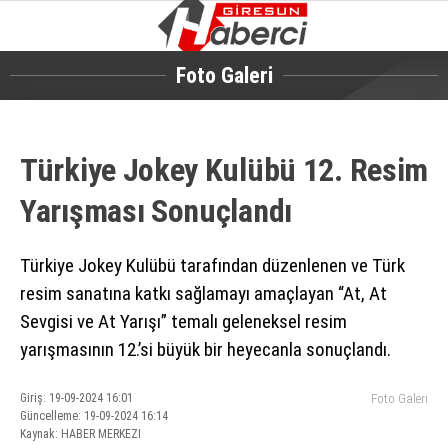
16.6
°
GIRESUN
Foto Galeri
GALERİ
VİDEO
YAZARLAR
Türkiye Jokey Kulübü 12. Resim
GÜNDEM
Yarışması Sonuçlandı
EKONOMI
SIYASET
Türkiye Jokey Kulübü tarafından düzenlenen ve Türk
ASAYIŞ
resim sanatına katkı sağlamayı amaçlayan “At, At
Sevgisi ve At Yarışı” temalı geleneksel resim
SPOR
yarışmasının 12.’si büyük bir heyecanla sonuçlandı.
YAŞAM
Giriş: 19-09-2024 16:01
Foto Galeri
EĞITIM
Güncelleme: 19-09-2024 16:14
Kaynak: HABER MERKEZI
SAĞLIK