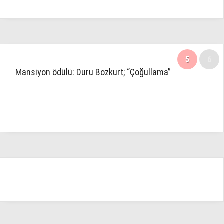
5
6
Mansiyon ödülü: Duru Bozkurt; “Çoğullama”
6
6