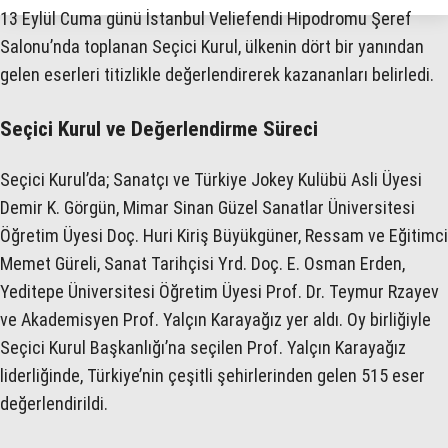
13 Eylül Cuma günü İstanbul Veliefendi Hipodromu Şeref
KÜLTÜR SANAT
Salonu’nda toplanan Seçici Kurul, ülkenin dört bir yanından
gelen eserleri titizlikle değerlendirerek kazananları belirledi.
WhatsApp İhbar Hattı
SERVISLER
Seçici Kurul ve Değerlendirme Süreci
Seçici Kurul’da; Sanatçı ve Türkiye Jokey Kulübü Asli Üyesi
Facebook
Demir K. Görgün, Mimar Sinan Güzel Sanatlar Üniversitesi
Öğretim Üyesi Doç. Huri Kiriş Büyükgüner, Ressam ve Eğitimci
Memet Güreli, Sanat Tarihçisi Yrd. Doç. E. Osman Erden,
Instagram
Yeditepe Üniversitesi Öğretim Üyesi Prof. Dr. Teymur Rzayev
ve Akademisyen Prof. Yalçın Karayağız yer aldı. Oy birliğiyle
Youtube
Seçici Kurul Başkanlığı’na seçilen Prof. Yalçın Karayağız
liderliğinde, Türkiye’nin çeşitli şehirlerinden gelen 515 eser
değerlendirildi.