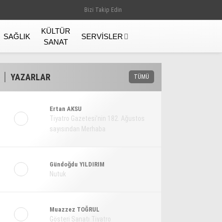
Bizi Takip Edin
KÜLTÜR
SAĞLIK
SERVISLER
SANAT
YAZARLAR
TÜMÜ
Ertan AKSU
Tiyatro Gazetesi’nin 182. Ağustos
sayısından Merhaba
Gündoğdu YILDIRIM
Nutuk
Gündem
Muazzez TOĞRUL
Gösteri Sanatı Tiyatro