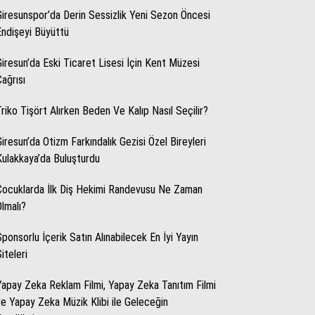
Giresunspor’da Derin Sessizlik Yeni Sezon Öncesi
Endişeyi Büyüttü
WhatsApp İhbar Hattı
Giresun’da Eski Ticaret Lisesi İçin Kent Müzesi
Çağrısı
Triko Tişört Alırken Beden Ve Kalıp Nasıl Seçilir?
Facebook
Giresun’da Otizm Farkındalık Gezisi Özel Bireyleri
Kulakkaya’da Buluşturdu
Instagram
Çocuklarda İlk Diş Hekimi Randevusu Ne Zaman
Olmalı?
Youtube
Sponsorlu İçerik Satın Alınabilecek En İyi Yayın
iteleri
Yapay Zeka Reklam Filmi, Yapay Zeka Tanıtım Filmi
ve Yapay Zeka Müzik Klibi ile Geleceğin