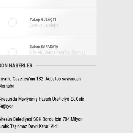
Ekonomi
Spor
Yakup GÜLAÇTI
Bank ve Sandalye
Magazin
Sağlık
Şaban KARAKAYA
Teknoloji
Bize Akıl Verme Para Ver Diyenler,
Arada-Bir Parasızları Dinlesinler
SON HABERLER
Tiyatro Gazetesi’nin 182. Ağustos sayısından
Pınar HOLT
Merhaba
Kendini yeniden keşfet!
Giresun’da Maviyemiş Hasadı Üreticiye Ek Gelir
Sağlıyor
Giresun Belediyesi SGK Borcu İçin 784 Milyon
Liralık Taşınmaz Devri Kararı Aldı