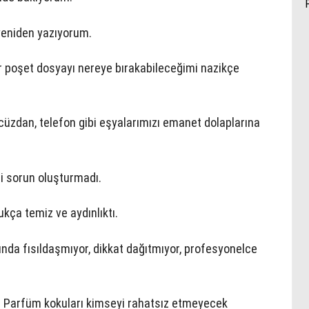
yeniden yazıyorum.
ur poşet dosyayı nereye bırakabileceğimi nazikçe
cüzdan, telefon gibi eşyalarımızı emanet dolaplarına
bi sorun oluşturmadı.
dukça temiz ve aydınlıktı.
rında fısıldaşmıyor, dikkat dağıtmıyor, profesyonelce
r. Parfüm kokuları kimseyi rahatsız etmeyecek