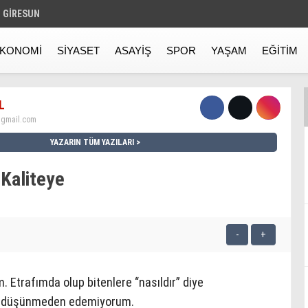
GIRESUN
KONOMI
SIYASET
ASAYIŞ
SPOR
YAŞAM
EĞITIM
L
gmail.com
YAZARIN TÜM YAZILARI
 Kaliteye
-
+
 Etrafımda olup bitenlere “nasıldır” diye
 de düşünmeden edemiyorum.