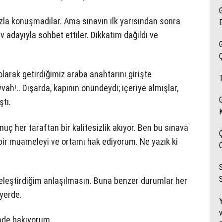
 fazla konuşmadılar. Ama sınavın ilk yarısından sonra
v adayıyla sohbet ettiler. Dikkatim dağıldı ve
olarak getirdiğimiz araba anahtarını girişte
h!.. Dışarda, kapının önündeydi; içeriye almışlar,
ştı.
uç her taraftan bir kalitesizlik akıyor. Ben bu sınava
 bir muameleyi ve ortamı hak ediyorum. Ne yazık ki
S
 eleştirdiğim anlaşılmasın. Buna benzer durumlar her
 yerde.
nde bakıyorum.