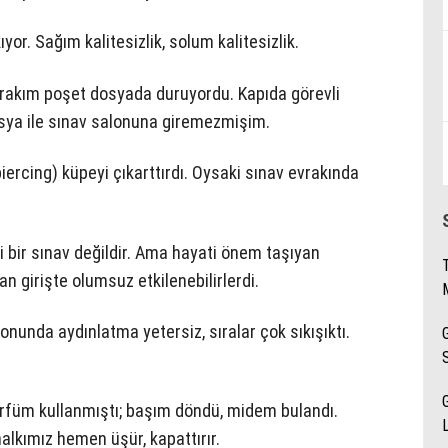
or. Sağım kalitesizlik, solum kalitesizlik.
evrakım poşet dosyada duruyordu. Kapıda görevli
ya ile sınav salonuna giremezmişim.
ercing) küpeyi çıkarttırdı. Oysaki sınav evrakında
i bir sınav değildir. Ama hayati önem taşıyan
dan girişte olumsuz etkilenebilirlerdi.
unda aydınlatma yetersiz, sıralar çok sıkışıktı.
parfüm kullanmıştı; başım döndü, midem bulandı.
lkımız hemen üşür, kapattırır.