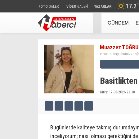
17.2
°
FOTO
GALERİ
VİDEO
GALERİ
YAZARLAR
GÜNDEM
E
Muazzez TOĞRU
e-posta:
togrulmuazzez@
Basitlikten
Giriş: 17-03-2026 22:18
Bugünlerde kaliteye takmış durumdayım.
inceliyorum; nasıl olması gerektiğini