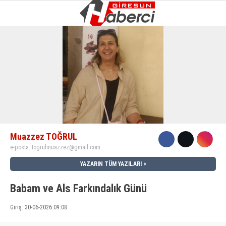
12.5
°
GIRESUN
GALERİ
VİDEO
YAZARLAR
GÜNDEM
EKONOMI
SIYASET
Muazzez TOĞRUL
ASAYIŞ
e-posta:
togrulmuazzez@gmail.com
SPOR
YAZARIN TÜM YAZILARI
YAŞAM
Babam ve Als Farkındalık Günü
EĞITIM
Giriş: 30-06-2026 09:08
SAĞLIK