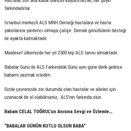
Hastalar son ana kadar bilincini kaybetmezler, her şeyin
farkındadırlar.
İstanbul merkezli ALS MNH Derneği hastalara ve hasta
yakınlarına yardımcı olmaya çalışır. Dernek gönüllülerin desteği
ile ayakta kalmaktadır.
Maalesef ülkemizde her yıl 2500 kişi ALS tanısı almaktadır.
Babalar Günü ile ALS Farkındalık Günü aynı güne denk gelince
babamı yazmak istedim.
Sizde çevrenizde zor durumda olan hastalar ve aileleri için
uzanacak bir el olabilirseniz, ALS’nin farkında olun.
Babam CELAL
TOĞRUL’un
Anısına S
evgi
ve Özlemle…
“
BABALAR GÜNÜN KUTLU OLSUN
BABA
”