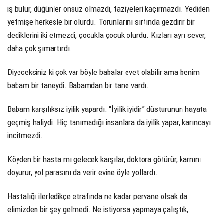
iş bulur, düğünler onsuz olmazdı, taziyeleri kaçırmazdı. Yediden
yetmişe herkesle bir olurdu. Torunlarını sırtında gezdirir bir
dediklerini iki etmezdi, çocukla çocuk olurdu. Kızları ayrı sever,
daha çok şımartırdı.
Diyeceksiniz ki çok var böyle babalar evet olabilir ama benim
babam bir taneydi. Babamdan bir tane vardı.
Babam karşılıksız iyilik yapardı. “İyilik iyidir” düsturunun hayata
geçmiş haliydi. Hiç tanımadığı insanlara da iyilik yapar, karıncayı
incitmezdi.
Köyden bir hasta mı gelecek karşılar, doktora götürür, karnını
doyurur, yol parasını da verir evine öyle yollardı.
Hastalığı ilerledikçe etrafında ne kadar pervane olsak da
elimizden bir şey gelmedi. Ne istiyorsa yapmaya çalıştık,