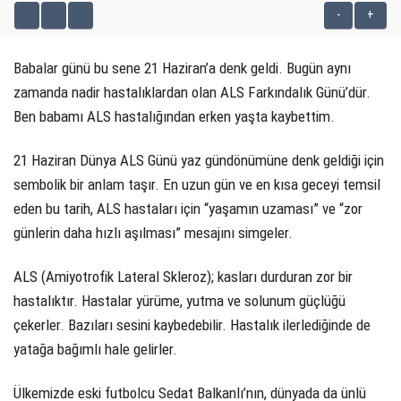
-
+
KÜLTÜR SANAT
Babalar günü bu sene 21 Haziran’a denk geldi. Bugün aynı
WhatsApp İhbar Hattı
SERVISLER
zamanda nadir hastalıklardan olan ALS Farkındalık Günü’dür.
Ben babamı ALS hastalığından erken yaşta kaybettim.
21 Haziran Dünya ALS Günü yaz gündönümüne denk geldiği için
Facebook
sembolik bir anlam taşır. En uzun gün ve en kısa geceyi temsil
eden bu tarih, ALS hastaları için “yaşamın uzaması” ve “zor
günlerin daha hızlı aşılması” mesajını simgeler.
Instagram
ALS (Amiyotrofik Lateral Skleroz); kasları durduran zor bir
Youtube
hastalıktır. Hastalar yürüme, yutma ve solunum güçlüğü
çekerler. Bazıları sesini kaybedebilir. Hastalık ilerlediğinde de
yatağa bağımlı hale gelirler.
Ülkemizde eski futbolcu Sedat Balkanlı’nın, dünyada da ünlü