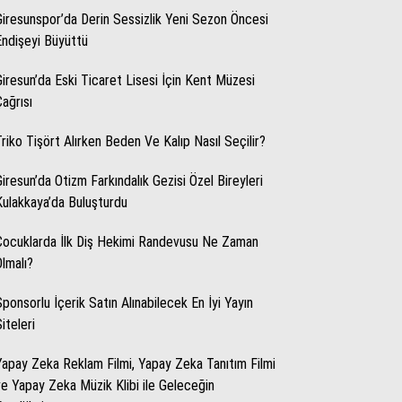
Giresunspor’da Derin Sessizlik Yeni Sezon Öncesi
Endişeyi Büyüttü
WhatsApp İhbar Hattı
Giresun’da Eski Ticaret Lisesi İçin Kent Müzesi
Çağrısı
Triko Tişört Alırken Beden Ve Kalıp Nasıl Seçilir?
Facebook
Giresun’da Otizm Farkındalık Gezisi Özel Bireyleri
Kulakkaya’da Buluşturdu
Instagram
Çocuklarda İlk Diş Hekimi Randevusu Ne Zaman
Olmalı?
Youtube
Sponsorlu İçerik Satın Alınabilecek En İyi Yayın
iteleri
Yapay Zeka Reklam Filmi, Yapay Zeka Tanıtım Filmi
ve Yapay Zeka Müzik Klibi ile Geleceğin