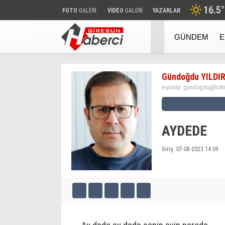
16.5
°
FOTO
GALERİ
VİDEO
GALERİ
YAZARLAR
GÜNDEM
E
Gündoğdu YILDI
e-posta:
gundogdu@hotm
AYDEDE
Giriş: 07-08-2023 14:09