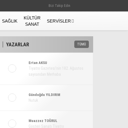
Bizi Takip Edin
KÜLTÜR
SAĞLIK
SERVISLER
SANAT
YAZARLAR
TÜMÜ
Ertan AKSU
Tiyatro Gazetesi’nin 182. Ağustos
sayısından Merhaba
Gündoğdu YILDIRIM
Nutuk
Gündem
Muazzez TOĞRUL
Gösteri Sanatı Tiyatro