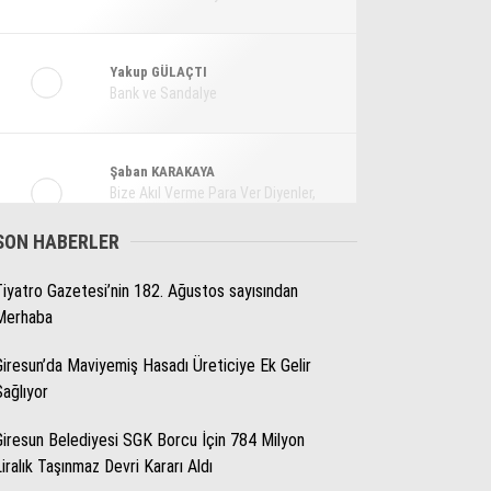
Ekonomi
Spor
Yakup GÜLAÇTI
Bank ve Sandalye
Magazin
Sağlık
Şaban KARAKAYA
Teknoloji
Bize Akıl Verme Para Ver Diyenler,
Arada-Bir Parasızları Dinlesinler
SON HABERLER
Tiyatro Gazetesi’nin 182. Ağustos sayısından
Pınar HOLT
Merhaba
Kendini yeniden keşfet!
Giresun’da Maviyemiş Hasadı Üreticiye Ek Gelir
Sağlıyor
Giresun Belediyesi SGK Borcu İçin 784 Milyon
Liralık Taşınmaz Devri Kararı Aldı