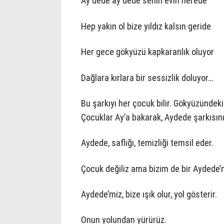
Ay dede ay dede senin evin nerede
Hep yakın ol bize yıldız kalsın geride
Her gece gökyüzü kapkaranlık oluyor
Dağlara kırlara bir sessizlik doluyor…
Bu şarkıyı her çocuk bilir. Gökyüzündek
Çocuklar Ay’a bakarak, Aydede şarkısını
Aydede, saflığı, temizliği temsil eder.
Çocuk değiliz ama bizim de bir Aydede’m
Aydede’miz, bize ışık olur, yol gösterir.
Onun yolundan yürürüz.