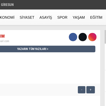
GIRESUN
KONOMI
SIYASET
ASAYIŞ
SPOR
YAŞAM
EĞITIM
RIM
ail.com
YAZARIN TÜM YAZILARI
-
+