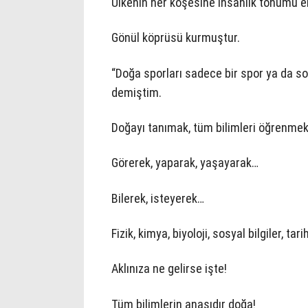
Ülkenin her köşesine insanlık tohumu e
Gönül köprüsü kurmuştur.
“Doğa sporları sadece bir spor ya da sosy
demiştim.
Doğayı tanımak, tüm bilimleri öğrenmekt
Görerek, yaparak, yaşayarak…
Bilerek, isteyerek…
Fizik, kimya, biyoloji, sosyal bilgiler, tari
Aklınıza ne gelirse işte!
Tüm bilimlerin anasıdır doğa!