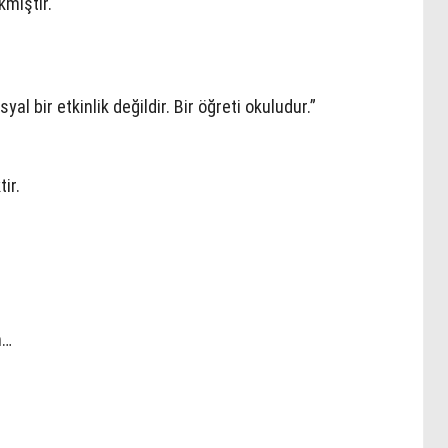
kmiştir.
al bir etkinlik değildir. Bir öğreti okuludur.”
ir.
h…