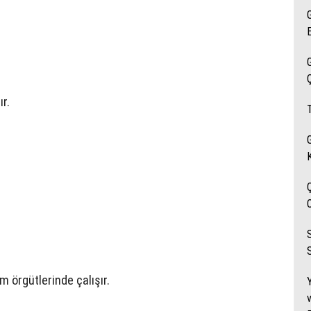
r.
S
um örgütlerinde çalışır.